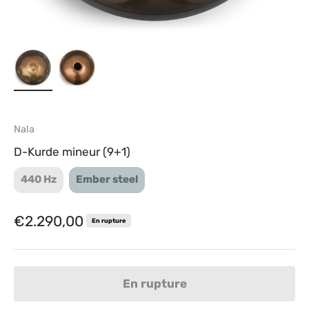
Nala
D-Kurde mineur (9+1)
440 Hz
Ember steel
Prix de vente
€2.290,00
En rupture
En rupture