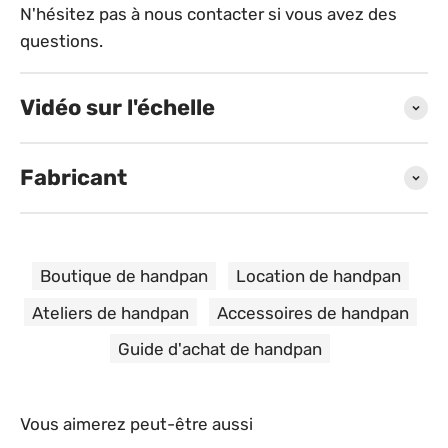
N'hésitez pas à nous contacter si vous avez des
questions.
Vidéo sur l'échelle
Fabricant
Boutique de handpan
Location de handpan
Nala
Ateliers de handpan
Accessoires de handpan
Roumanie
Veuillez utiliser des écouteurs pour une
Nous sommes Nala. Tout a commencé comme le
Guide d'achat de handpan
meilleure qualité sonore.
voyage d'un seul homme qui est devenu une belle
histoire pour chacun d'entre nous. Nous sommes
maintenant une équipe, des amis, des collègues,